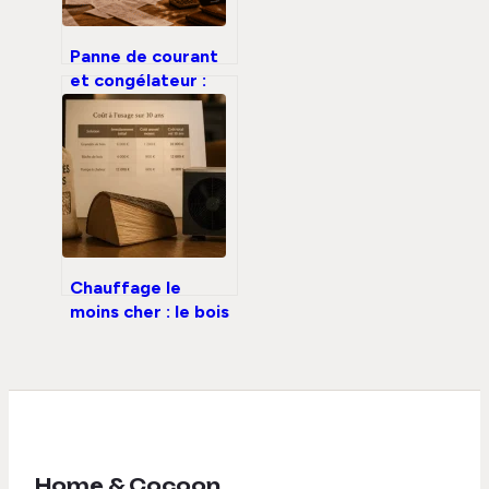
Panne de courant
et congélateur :
comment obtenir
un remboursement
en 5 étapes
Chauffage le
moins cher : le bois
à 0,10 €/kWh et 3
alternatives pour
2026
Home & Cocoon