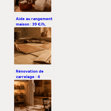
Aide au rangement
maison : 39 €/h,
sérénité retrouvée
et 4 étapes pour
désencombrer
votre quotidien
Rénovation de
carrelage : 4
étapes
indispensables
pour un chantier
durable et garanti