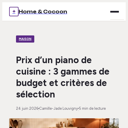
+
Home & Cocoon
Brico
MAISON
Déco
Immob
Prix d’un piano de
cuisine : 3 gammes de
Mais
budget et critères de
Voya
sélection
24 juin 2026
Camille-Jade Louvigny
5 min de lecture
·
·