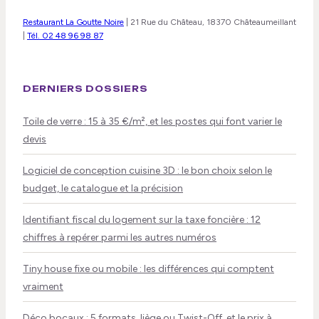
Restaurant La Goutte Noire
|
21 Rue du Château, 18370 Châteaumeillant
|
Tél. 02 48 96 98 87
DERNIERS DOSSIERS
Toile de verre : 15 à 35 €/m², et les postes qui font varier le
devis
Logiciel de conception cuisine 3D : le bon choix selon le
budget, le catalogue et la précision
Identifiant fiscal du logement sur la taxe foncière : 12
chiffres à repérer parmi les autres numéros
Tiny house fixe ou mobile : les différences qui comptent
vraiment
Déco bocaux : 5 formats, liège ou Twist-Off, et le prix à