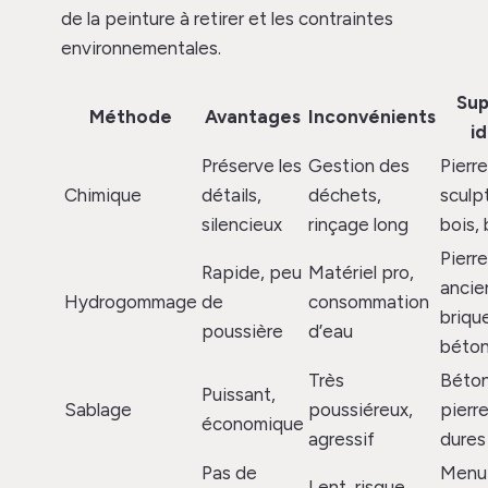
de la peinture à retirer et les contraintes
environnementales.
Sup
Méthode
Avantages
Inconvénients
id
Préserve les
Gestion des
Pierre
Chimique
détails,
déchets,
sculp
silencieux
rinçage long
bois, 
Pierre
Rapide, peu
Matériel pro,
ancie
Hydrogommage
de
consommation
briqu
poussière
d’eau
béto
Très
Béton
Puissant,
Sablage
poussiéreux,
pierr
économique
agressif
dures
Pas de
Menui
Lent, risque