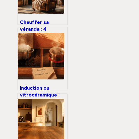
Chauffer sa
véranda : 4
solutions pour un
confort thermique
durable sans
explosion des
factures
Induction ou
vitrocéramique :
60 % d’économie
d’énergie et les
critères pour
choisir