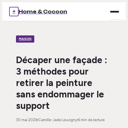
+
Home & Cocoon
Brico
MAISON
Déco
Immob
Décaper une façade :
3 méthodes pour
Mais
retirer la peinture
Voya
sans endommager le
support
30 mai 2026
Camille-Jade Louvigny
6 min de lecture
·
·