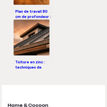
Plan de travail 80
cm de profondeur :
4 raisons
d’adopter ce
format pour
gagner en confort
Toiture en zinc :
techniques de
pose, normes et
secrets
d’étanchéité
Home & Cocoon