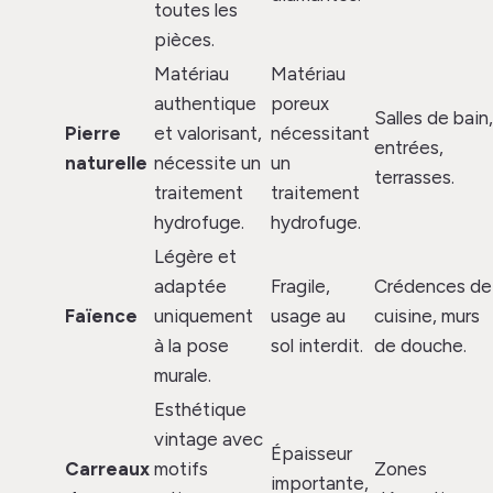
toutes les
pièces.
Matériau
Matériau
authentique
poreux
Salles de bain,
Pierre
et valorisant,
nécessitant
entrées,
naturelle
nécessite un
un
terrasses.
traitement
traitement
hydrofuge.
hydrofuge.
Légère et
adaptée
Fragile,
Crédences de
Faïence
uniquement
usage au
cuisine, murs
à la pose
sol interdit.
de douche.
murale.
Esthétique
vintage avec
Épaisseur
Carreaux
motifs
Zones
importante,