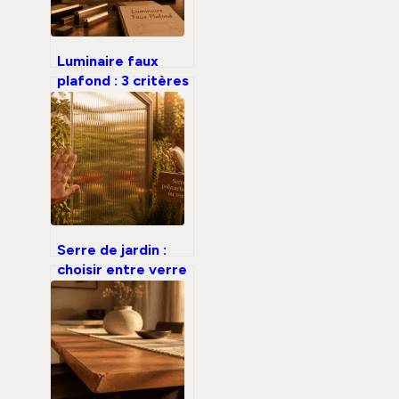
Luminaire faux
plafond : 3 critères
techniques pour
garantir confort
visuel et
conformité
Serre de jardin :
choisir entre verre
trempé et
polycarbonate
pour optimiser vos
récoltes