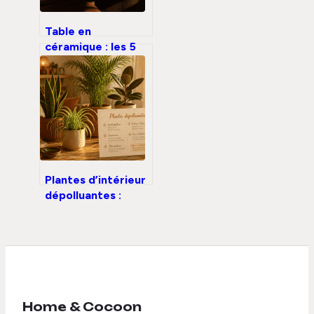
Table en
céramique : les 5
contraintes réelles
derrière
l’esthétique
minérale
Plantes d’intérieur
dépolluantes :
mythe marketing
ou réelle solution
pour votre santé ?
Home & Cocoon