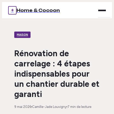
+
Home & Cocoon
Brico
MAISON
Déco
Immob
Rénovation de
carrelage : 4 étapes
Mais
indispensables pour
Voya
un chantier durable et
garanti
9 mai 2026
Camille-Jade Louvigny
7 min de lecture
·
·