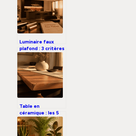
durable sans
explosion des
factures
Luminaire faux
plafond : 3 critères
techniques pour
garantir confort
visuel et
conformité
Table en
céramique : les 5
contraintes réelles
derrière
l’esthétique