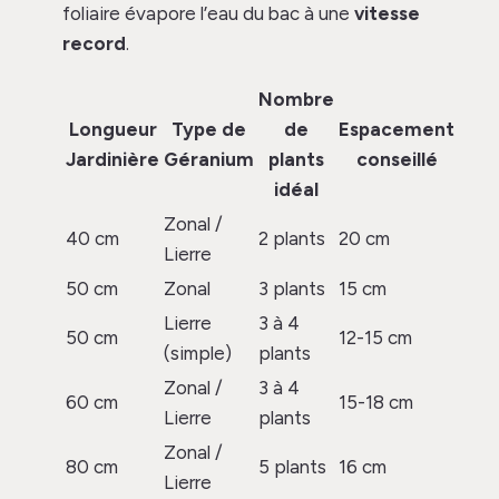
foliaire évapore l’eau du bac à une
vitesse
record
.
Nombre
Longueur
Type de
de
Espacement
Jardinière
Géranium
plants
conseillé
idéal
Zonal /
40 cm
2 plants
20 cm
Lierre
50 cm
Zonal
3 plants
15 cm
Lierre
3 à 4
50 cm
12-15 cm
(simple)
plants
Zonal /
3 à 4
60 cm
15-18 cm
Lierre
plants
Zonal /
80 cm
5 plants
16 cm
Lierre