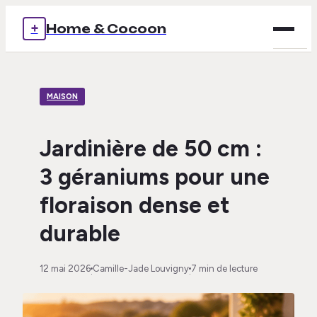
+
Home & Cocoon
Brico
MAISON
Déco
Immob
Jardinière de 50 cm :
3 géraniums pour une
Mais
floraison dense et
Voya
durable
12 mai 2026
Camille-Jade Louvigny
7 min de lecture
·
·