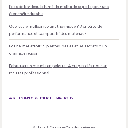
Pose de bardeau bitumé : la méthode experte pour une
étanchéité durable
Quel est le meilleur isolant thermique ? 3 critères de
performance et comparatif des matériaux
Pot haut et étroit : 5 plantes idéales et les secrets d'un
drainage réussi
Fabriquer un meuble en palette : 4 étapes clés pour un
résultat professionnel
ARTISANS & PARTENAIRES
©
Home & Cocoon
— Tous droits réservés.