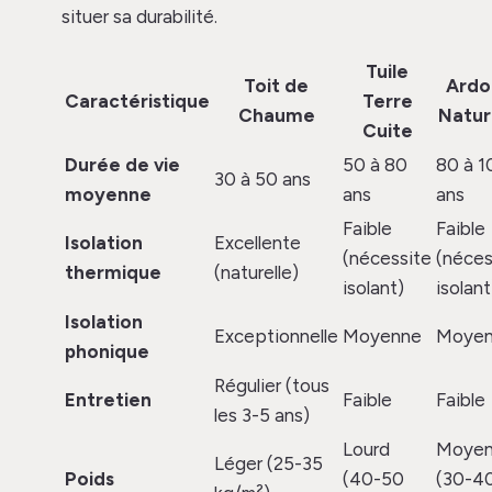
situer sa durabilité.
Tuile
Toit de
Ardo
Caractéristique
Terre
Chaume
Natur
Cuite
Durée de vie
50 à 80
80 à 1
30 à 50 ans
moyenne
ans
ans
Faible
Faible
Isolation
Excellente
(nécessite
(néces
thermique
(naturelle)
isolant)
isolant
Isolation
Exceptionnelle
Moyenne
Moye
phonique
Régulier (tous
Entretien
Faible
Faible
les 3-5 ans)
Lourd
Moye
Léger (25-35
Poids
(40-50
(30-4