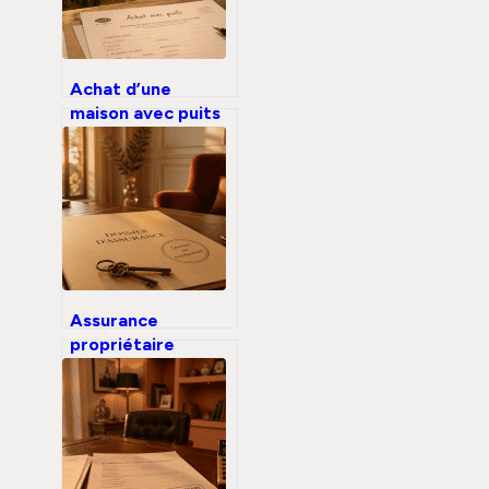
Achat d’une
maison avec puits
non déclaré :
risques, démarches
de régularisation
et recours
juridiques
Assurance
propriétaire
bailleur : 3 risques
financiers majeurs
que votre
locataire ne
couvre jamais