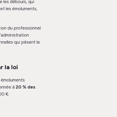
 les débours, qui
 et les émoluments,
ion du professionnel
l’administration
nnelles qui pèsent le
 la loi
rs émoluments
fonnée à
20 % des
00 €.