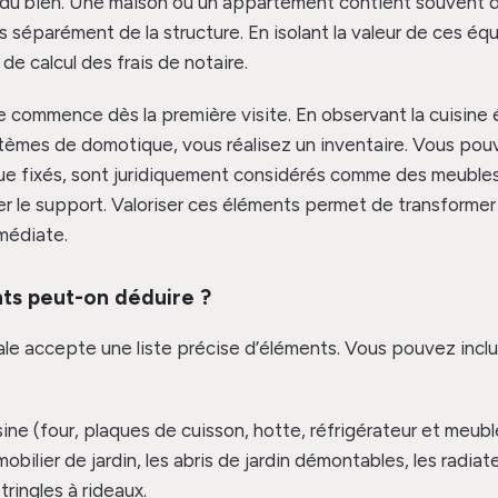
re du bien. Une maison ou un appartement contient souvent 
 séparément de la structure. En isolant la valeur de ces éq
 de calcul des frais de notaire.
le commence dès la première visite. En observant la cuisine 
stèmes de domotique, vous réalisez un inventaire. Vous pouve
ue fixés, sont juridiquement considérés comme des meubles 
rer le support. Valoriser ces éléments permet de transformer
médiate.
ts peut-on déduire ?
cale accepte une liste précise d’éléments. Vous pouvez incl
ine (four, plaques de cuisson, hotte, réfrigérateur et meub
mobilier de jardin, les abris de jardin démontables, les radiate
tringles à rideaux.