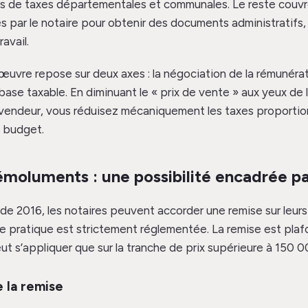
s de taxes départementales et communales. Le reste couvre
és par le notaire pour obtenir des documents administratifs,
avail.
uvre repose sur deux axes : la négociation de la rémunérat
 base taxable. En diminuant le « prix de vente » aux yeux de 
le vendeur, vous réduisez mécaniquement les taxes proportio
e budget.
moluments : une possibilité encadrée par
 de 2016, les notaires peuvent accorder une remise sur leu
te pratique est strictement réglementée. La remise est pla
ut s’appliquer que sur la tranche de prix supérieure à 150 0
e la remise