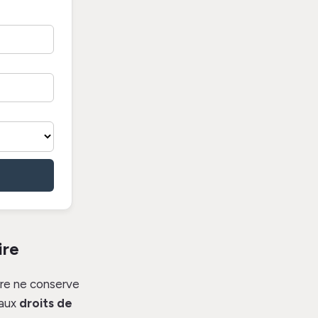
ire
aire ne conserve
 aux
droits de