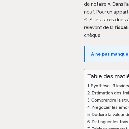
de notaire ». Dans l’
neuf. Pour un appar
€. Si les taxes dues 
relevant de la
fiscal
chèque.
A ne pas manque
Table des mati
Synthèse : 3 levier
Estimation des frai
Comprendre la stru
Négocier les émolu
Déduire la valeur du
Distinguer les frai
Tableau comparati