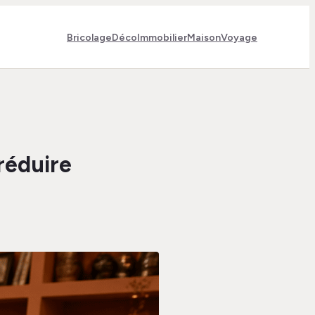
Bricolage
Déco
Immobilier
Maison
Voyage
 réduire