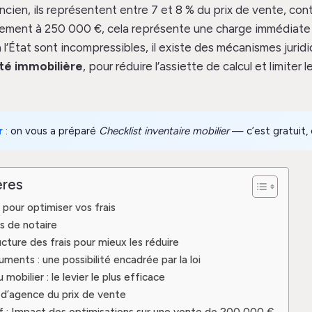
ancien, ils représentent entre 7 et 8 % du prix de vente, cont
tement à 250 000 €, cela représente une charge immédiat
à l’État sont incompressibles, il existe des mécanismes juri
ité immobilière
, pour réduire l’assiette de calcul et limiter 
r
: on vous a préparé
Checklist inventaire mobilier
— c’est gratuit, e
ères
s pour optimiser vos frais
s de notaire
cture des frais pour mieux les réduire
ments : une possibilité encadrée par la loi
 mobilier : le levier le plus efficace
s d’agence du prix de vente
f : Impact des optimisations sur une vente de 200 000 €