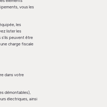
des éléments
uipements, vous les
équipée, les
z lister les
s’ils peuvent être
 une charge fiscale
ure dans votre
les démontables),
urs électriques, ainsi