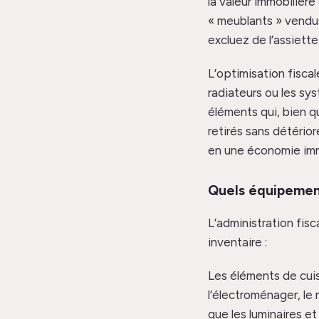
la valeur immobiliè
« meublants » vendus
excluez de l’assiette
L’optimisation fisca
radiateurs ou les sy
éléments qui, bien q
retirés sans détério
en une économie im
Quels équipemen
L’administration fis
inventaire :
Les éléments de cuis
l’électroménager, le 
que les luminaires et 