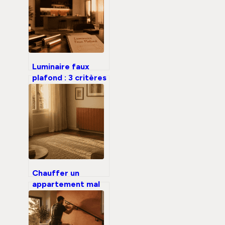
Luminaire faux
plafond : 3 critères
techniques pour
garantir confort
visuel et
conformité
Chauffer un
appartement mal
isolé : 5 astuces
pour gagner 3°C
sans travaux