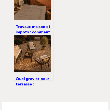
Travaux maison et
impôts : comment
optimiser vos
aides et crédits en
2025
Quel gravier pour
terrasse :
granulométrie 8/16
et 4 critères pour
une surface stable