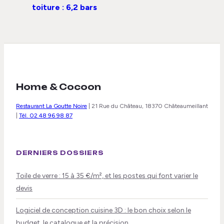
toiture : 6,2 bars
de pression et 40
mètres de portée
pour un nettoyage
sans échelle
Home & Cocoon
Restaurant La Goutte Noire
|
21 Rue du Château, 18370 Châteaumeillant
|
Tél. 02 48 96 98 87
DERNIERS DOSSIERS
Toile de verre : 15 à 35 €/m², et les postes qui font varier le
devis
Logiciel de conception cuisine 3D : le bon choix selon le
budget, le catalogue et la précision