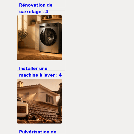
Rénovation de
carrelage : 4
étapes
indispensables
pour un chantier
durable et garanti
Installer une
machine à laver : 4
étapes clés pour
éviter les fuites et
les vibrations
Pulvérisation de