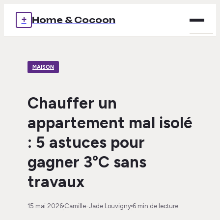
+
Home & Cocoon
Brico
MAISON
Déco
Immob
Chauffer un
appartement mal isolé
Mais
: 5 astuces pour
Voya
gagner 3°C sans
travaux
15 mai 2026
Camille-Jade Louvigny
6 min de lecture
·
·