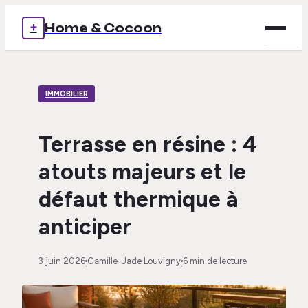
+
Home & Cocoon
Brico
IMMOBILIER
Déco
Immob
Terrasse en résine : 4
atouts majeurs et le
Mais
défaut thermique à
Voya
anticiper
3 juin 2026
Camille-Jade Louvigny
6 min de lecture
·
·