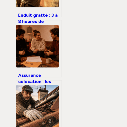
Enduit gratté : 3 à
8 heures de
séchage pour une
façade esthétique
et durable
Assurance
colocation : les
risques financiers
du contrat unique
en cas de sinistre