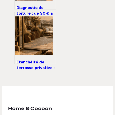
Diagnostic de
toiture : de 90 € à
1 300 €, comment
anticiper le coût
réel de votre
inspection
Étanchéité de
terrasse privative :
qui finance les
travaux entre
syndic et
copropriétaire ?
Home & Cocoon