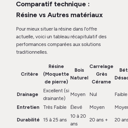
Comparatif technique :
Résine vs Autres matériaux
Pour mieux situer la résine dans l’offre
actuelle, voici un tableau récapitulatif des
performances comparées aux solutions
traditionnelles.
Résine
Carrelage
Bois
Bét
Critère
(Moquette
Grès
Naturel
Désac
de pierre)
Cérame
Excellent (si
Drainage
Moyen
Nul
Faible
drainante)
Entretien
Très Faible
Élevé
Moyen
Moye
10 à 20
Durabilité
15 à 25 ans
20 ans +
20 an
ans