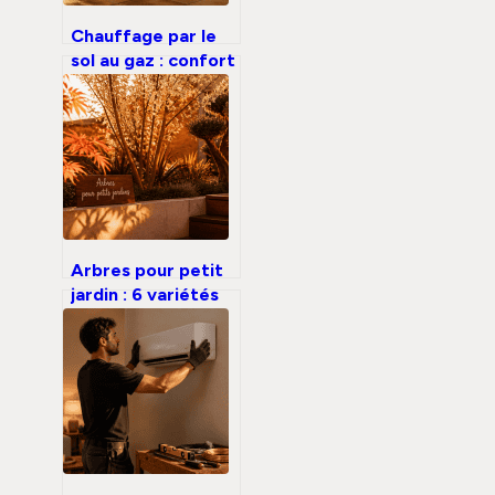
Chauffage par le
sol au gaz : confort
thermique,
économies réelles
et contraintes
d’installation
Arbres pour petit
jardin : 6 variétés
compactes pour
structurer votre
espace sans
perdre de lumière