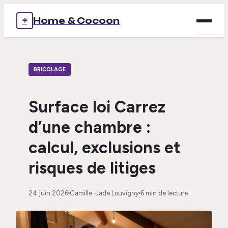
+
Home & Cocoon
Brico
BRICOLAGE
Déco
Immob
Surface loi Carrez
d’une chambre :
Mais
calcul, exclusions et
Voya
risques de litiges
24 juin 2026
Camille-Jade Louvigny
6 min de lecture
·
·