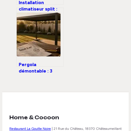
Installation
climatiseur split :
30 bars de
pression et 4
étapes pour une
pose sans fuite
Pergola
démontable : 3
conditions légales
pour éviter les
autorisations
d’urbanisme
Home & Cocoon
Restaurant La Goutte Noire
|
21 Rue du Château, 18370 Châteaumeillant