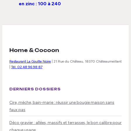
en zinc : 100 à 240
€ le m² et les clés
pour rentabiliser
votre
investissement
Home & Cocoon
Restaurant La Goutte Noire
|
21 Rue du Château, 18370 Châteaumeillant
|
Tél. 02 48 96 98 87
DERNIERS DOSSIERS
Cire, mèche, bain-marie : réussir une bougie maison sans
faux pas
Déco gravier : allées, massifs et terrasses, le bon calibre pour
chaque usage