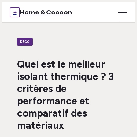
+
Home & Cocoon
Brico
DÉCO
Déco
Immob
Quel est le meilleur
isolant thermique ? 3
Mais
critères de
Voya
performance et
comparatif des
matériaux