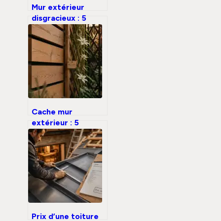
Mur extérieur
disgracieux : 5
solutions durables
pour transformer
un vis-à-vis en
atout déco
Cache mur
extérieur : 5
solutions durables
pour transformer
une paroi
inesthétique
Prix d’une toiture