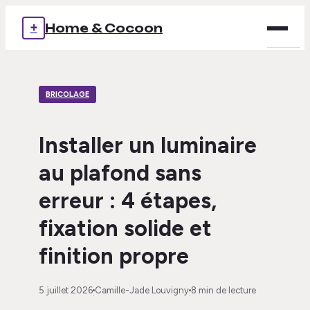
+
Home & Cocoon
Brico
BRICOLAGE
Déco
Immob
Installer un luminaire
au plafond sans
Mais
erreur : 4 étapes,
Voya
fixation solide et
finition propre
5 juillet 2026
Camille-Jade Louvigny
8 min de lecture
·
·