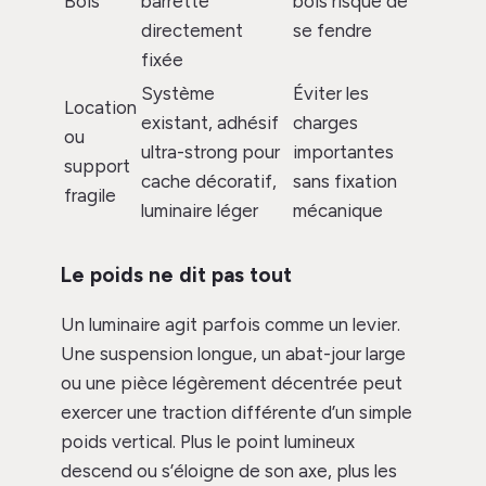
Bois
barrette
bois risque de
directement
se fendre
fixée
Système
Éviter les
Location
existant, adhésif
charges
ou
ultra-strong pour
importantes
support
cache décoratif,
sans fixation
fragile
luminaire léger
mécanique
Le poids ne dit pas tout
Un luminaire agit parfois comme un levier.
Une suspension longue, un abat-jour large
ou une pièce légèrement décentrée peut
exercer une traction différente d’un simple
poids vertical. Plus le point lumineux
descend ou s’éloigne de son axe, plus les