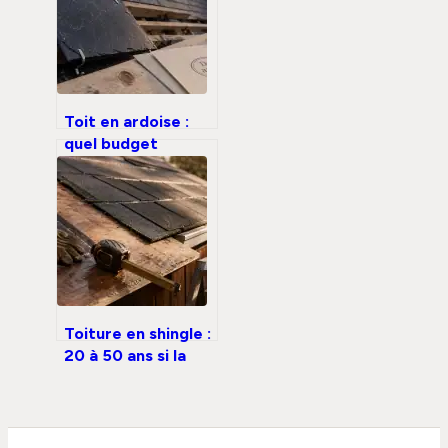
Toit en ardoise :
quel budget
prévoir et
comment choisir
entre naturel et
synthétique ?
Toiture en shingle :
20 à 50 ans si la
pose et l’entretien
suivent