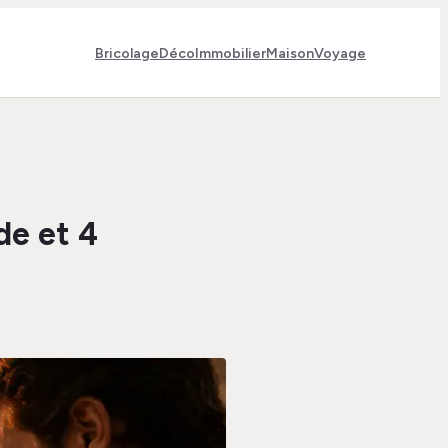
Bricolage
Déco
Immobilier
Maison
Voyage
de et 4