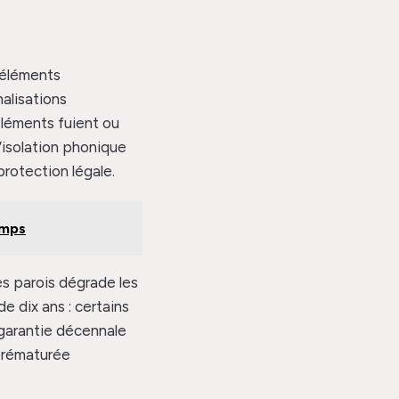
d’éléments
alisations
éléments fuient ou
’isolation phonique
protection légale.
emps
es parois dégrade les
de dix ans : certains
 garantie décennale
 prématurée