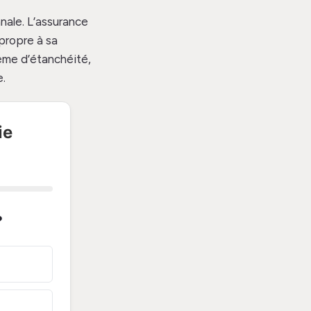
nale. L’assurance
propre à sa
ème d’étanchéité,
e.
ie
?