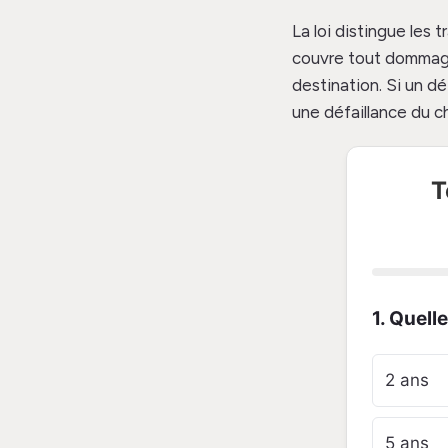
La loi distingue les
couvre tout dommag
destination. Si un 
une défaillance du c
T
1. Quell
2 ans
5 ans