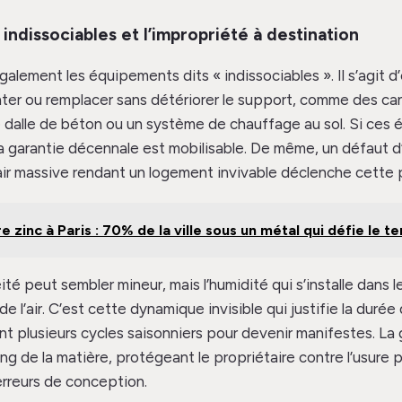
ndissociables et l’impropriété à destination
galement les équipements dits « indissociables ». Il s’agit 
ter ou remplacer sans détériorer le support, comme des can
dalle de béton ou un système de chauffage au sol. Si ces 
 garantie décennale est mobilisable. De même, un défaut d
d’air massive rendant un logement invivable déclenche cette 
e zinc à Paris : 70% de la ville sous un métal qui défie le t
té peut sembler mineur, mais l’humidité qui s’installe dans l
 de l’air. C’est cette dynamique invisible qui justifie la durée 
t plusieurs cycles saisonniers pour devenir manifestes. La
ng de la matière, protégeant le propriétaire contre l’usure
rreurs de conception.