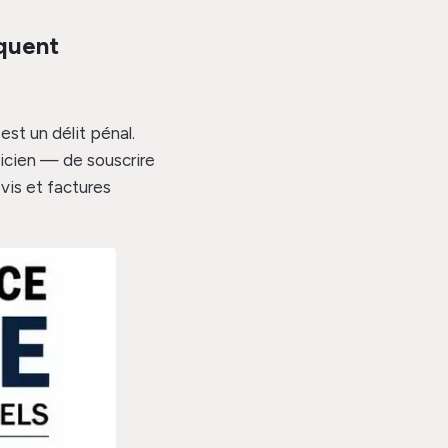
squent
st un délit pénal.
nicien — de souscrire
vis et factures