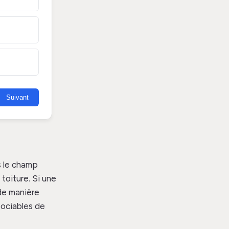
Suivant
s le champ
 toiture. Si une
 de manière
sociables de