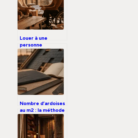
réduction ou un
crédit d’impôt en
2024 ?
Louer à une
personne
handicapée : 3
leviers financiers
et normes
d’accessibilité
pour sécuriser
votre
investissement
Nombre d’ardoises
au m2 : la méthode
de calcul pour une
toiture étanche