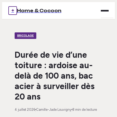
+
Home & Cocoon
Brico
BRICOLAGE
Déco
Immob
Durée de vie d’une
toiture : ardoise au-
Mais
delà de 100 ans, bac
Voya
acier à surveiller dès
20 ans
4 juillet 2026
Camille-Jade Louvigny
8 min de lecture
·
·