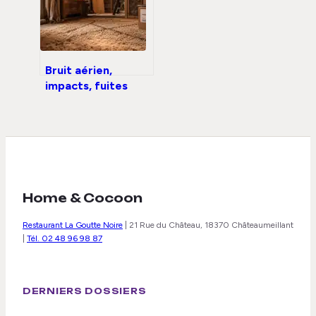
Bruit aérien,
impacts, fuites
d’air : comment
isoler
phoniquement une
pièce sans se
tromper ?
Home & Cocoon
Restaurant La Goutte Noire
|
21 Rue du Château, 18370 Châteaumeillant
|
Tél. 02 48 96 98 87
DERNIERS DOSSIERS