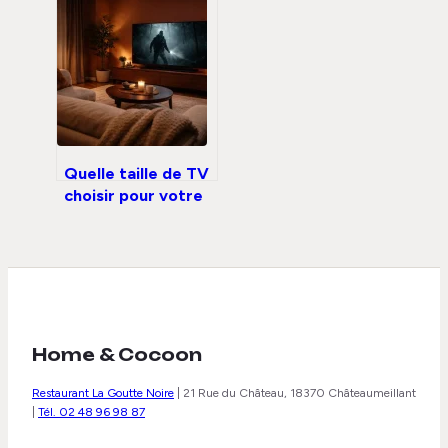
déperdition
thermique en jeu,
quel matériau
choisir ?
Quelle taille de TV
choisir pour votre
salon : recul,
résolution et
immersion réelle
Home & Cocoon
Restaurant La Goutte Noire
|
21 Rue du Château, 18370 Châteaumeillant
|
Tél. 02 48 96 98 87