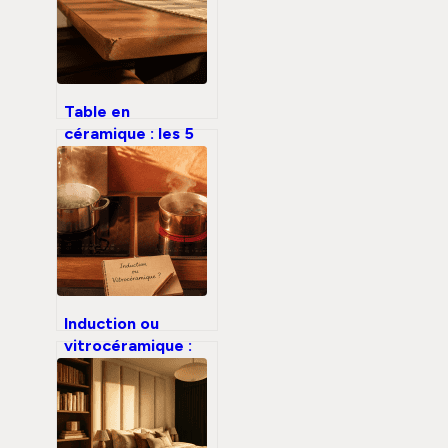
explosion des
factures
Table en
céramique : les 5
contraintes réelles
derrière
l’esthétique
minérale
Induction ou
vitrocéramique :
60 % d’économie
d’énergie et les
critères pour
choisir