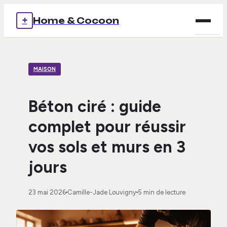
+
Home & Cocoon
Brico
MAISON
Déco
Immob
Béton ciré : guide
complet pour réussir
Mais
vos sols et murs en 3
Voya
jours
23 mai 2026
Camille-Jade Louvigny
5 min de lecture
·
·