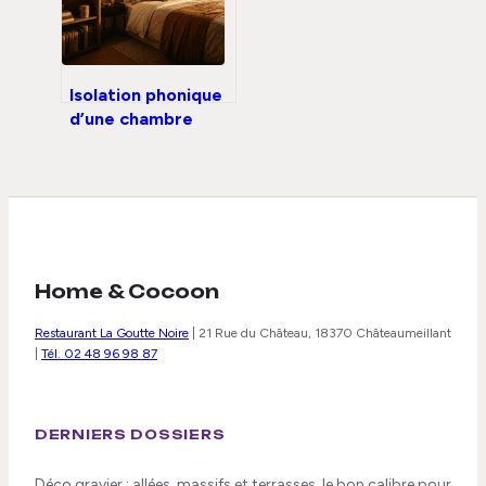
Isolation phonique
d’une chambre
sans travaux : 5
solutions efficaces
pour retrouver le
calme
Home & Cocoon
Restaurant La Goutte Noire
|
21 Rue du Château, 18370 Châteaumeillant
|
Tél. 02 48 96 98 87
DERNIERS DOSSIERS
Déco gravier : allées, massifs et terrasses, le bon calibre pour