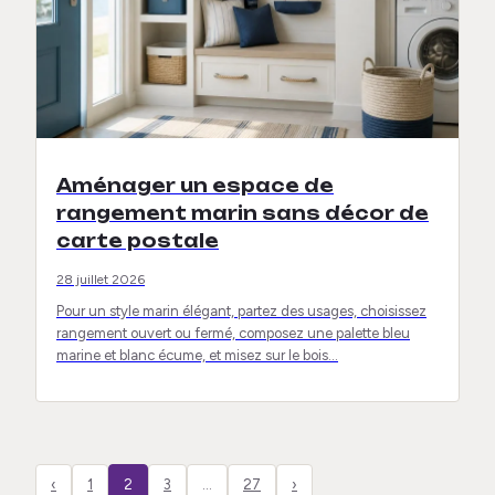
Aménager un espace de
rangement marin sans décor de
carte postale
28 juillet 2026
Pour un style marin élégant, partez des usages, choisissez
rangement ouvert ou fermé, composez une palette bleu
marine et blanc écume, et misez sur le bois…
‹
1
2
3
…
27
›