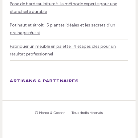
Pose de bardeau bitumé : la méthode experte pour une
étanchéité durable
Pot haut et étroit : 5 plantes idéales et les secrets d'un
drainage réussi
Fabriquer un meuble en palette : 4 étapes clés pour un
résultat professionnel
ARTISANS & PARTENAIRES
©
Home & Cocoon
— Tous droits réservés.