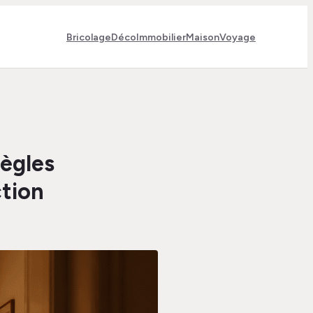
Bricolage
Déco
Immobilier
Maison
Voyage
règles
ction