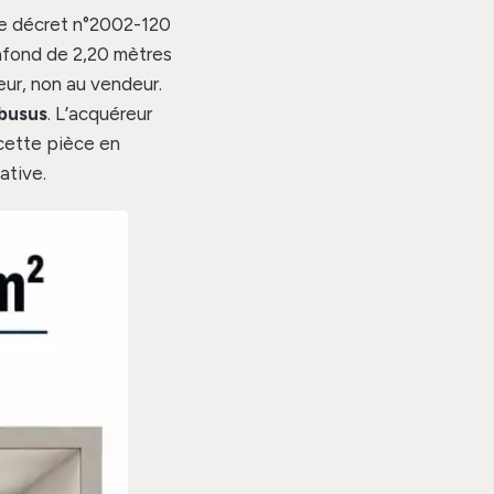
 Le décret n°2002-120
afond de 2,20 mètres
eur, non au vendeur.
busus
. L’acquéreur
 cette pièce en
ative.