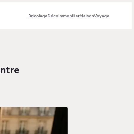
Bricolage
Déco
Immobilier
Maison
Voyage
entre