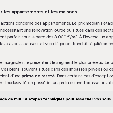
ur les appartements et les maisons
sactions concerne des appartements. Le prix médian s’établ
 nécessitant une rénovation lourde ou situés dans des sect
t parfois sous la barre des 8 000 €/m2. À l’inverse, un a
levé avec ascenseur et vue dégagée, franchit régulièrement
e marginales, représentent le segment le plus onéreux. Le 
 Ces biens, souvent situés dans des impasses privées ou des
cient d’une
prime de rareté
. Dans certains cas d’exception
t l’exclusivité de posséder un jardin ou une terrasse privati
age de mur : 4 étapes techniques pour assécher vos sous