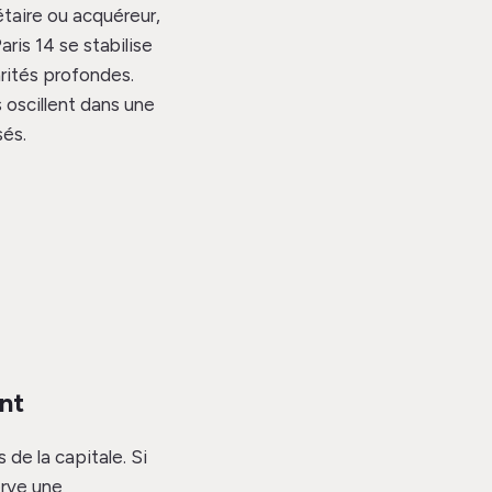
étaire ou acquéreur,
ris 14 se stabilise
rités profondes.
 oscillent dans une
sés.
nt
de la capitale. Si
erve une