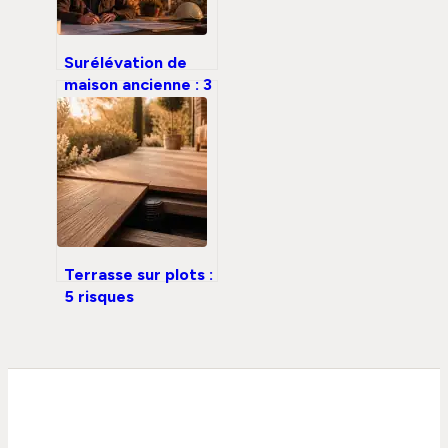
Surélévation de
maison ancienne : 3
solutions
techniques pour
agrandir sans
fragiliser
Terrasse sur plots :
5 risques
d’instabilité et
contraintes
techniques à
anticiper