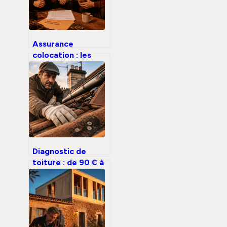
Assurance
colocation : les
risques financiers
du contrat unique
en cas de sinistre
Diagnostic de
toiture : de 90 € à
1 300 €, comment
anticiper le coût
réel de votre
inspection